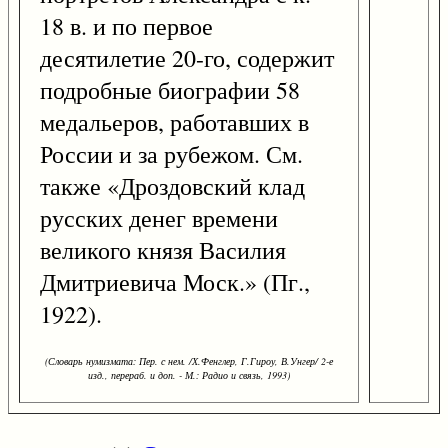
18 в. и по первое
десятилетие 20-го, содержит
подробные биографии 58
медальеров, работавших в
России и за рубежом. См.
также «Дроздовский клад
русских денег времени
великого князя Василия
Дмитриевича Моск.» (Пг.,
1922).
(Словарь нумизмата: Пер. с нем. /Х.Фенглер, Г.Гироу, В.Унгер/ 2-е
изд., перераб. и доп. - М.: Радио и связь, 1993)