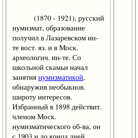
(1870 - 1921), русский
нумизмат, образование
получил в Лазаревском ин-
те вост. яз. и в Моск.
археологич. ин-те. Со
школьной скамьи начал
занятия
нумизматикой
,
обнаружив необыкнов.
широту интересов.
Избранный в 1898 действит.
членом Моск.
нумизматического об-ва, он
с 1903 и до конца дней