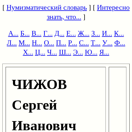
[
Нумизматический словарь
] [
Интересно
знать, что...
]
А...
Б...
В...
Г...
Д...
Е...
Ж...
З...
И...
К...
Л...
М...
Н...
О...
П...
Р...
С...
Т...
У...
Ф...
Х...
Ц...
Ч...
Ш...
Э...
Ю...
Я...
ЧИЖОВ
Сергей
Иванович