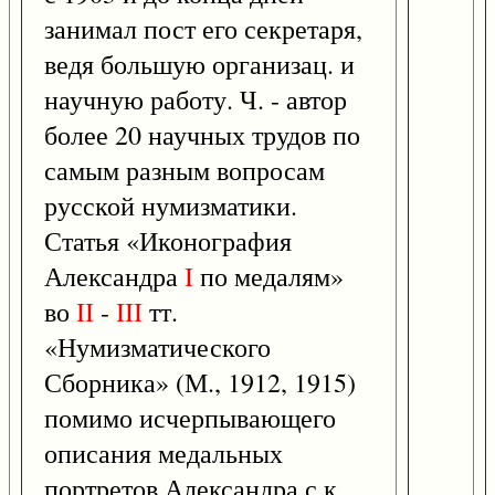
занимал пост его секретаря,
ведя большую организац. и
научную работу. Ч. - автор
более 20 научных трудов по
самым разным вопросам
русской нумизматики.
Статья «Иконография
Александра
I
по медалям»
во
II
-
III
тт.
«Нумизматического
Сборника» (М., 1912, 1915)
помимо исчерпывающего
описания медальных
портретов Александра с к.