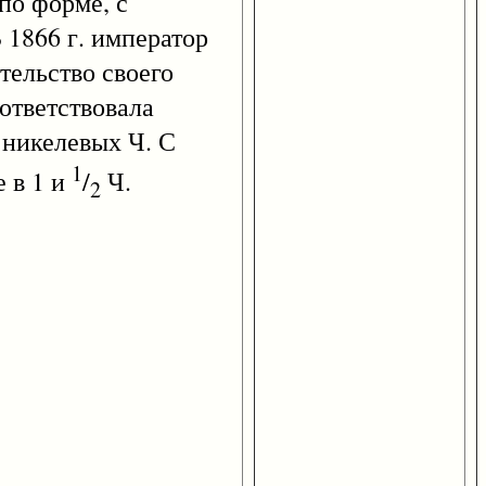
по форме, с
В 1866 г. император
тельство своего
оответствовала
 никелевых Ч. С
1
е в 1 и
/
Ч.
2
.