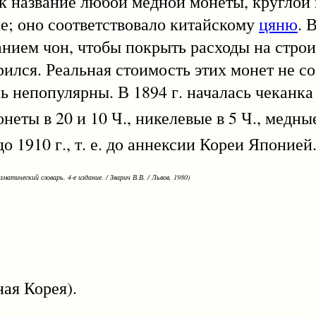
к название любой медной монеты, круглой 
е; оно соответствовало китайскому
цяню
. 
нием чон, чтобы покрыть расходы на строи
рился. Реальная стоимость этих монет не с
ь непопулярны. В 1894 г. началась чеканка
еты в 20 и 10 Ч., никелевые в 5 Ч., медны
10 г., т. е. до аннексии Кореи Японией
зматический словарь. 4-е издание. / Зварич В.В. / Львов, 1980)
я Корея).