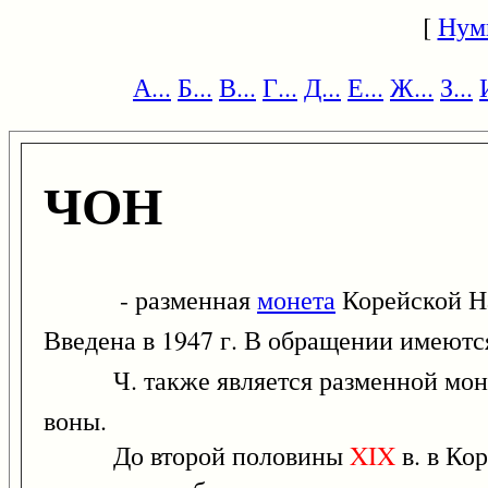
[
Нум
А...
Б...
В...
Г...
Д...
Е...
Ж...
З...
ЧОН
- разменная
монета
Корейской Н
Введена в 1947 г. В обращении имеются
Ч. также является разменной монет
воны.
До второй половины
XIX
в. в Ко