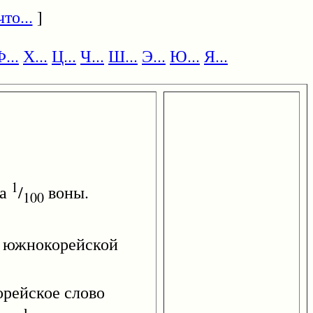
то...
]
...
Х...
Ц...
Ч...
Ш...
Э...
Ю...
Я...
1
на
/
воны.
100
южнокорейской
орейское слово