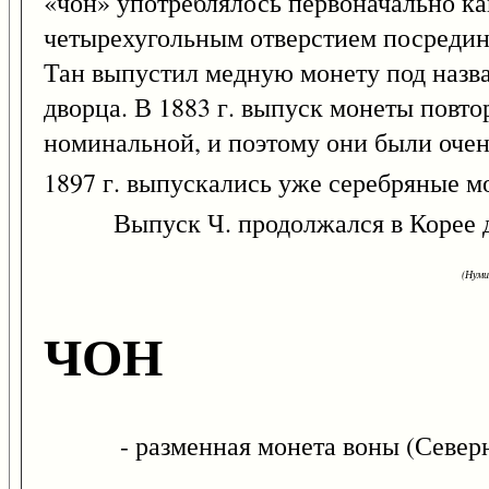
«чон» употреблялось первоначально ка
четырехугольным отверстием посредин
Тан выпустил медную монету под назва
дворца. В 1883 г. выпуск монеты повто
номинальной, и поэтому они были очен
1897 г. выпускались уже серебряные мон
Выпуск Ч. продолжался в Корее до 19
(Нуми
ЧОН
- разменная монета воны (Северна