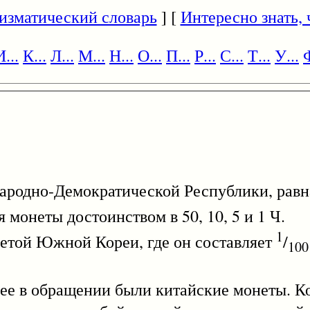
изматический словарь
] [
Интересно знать, ч
И...
К...
Л...
М...
Н...
О...
П...
Р...
С...
Т...
У...
Ф
ародно-Демократической Республики, рав
 монеты достоинством в 50, 10, 5 и 1 Ч.
1
ой Южной Кореи, где он составляет
/
100
рее в обращении были китайские монеты. К