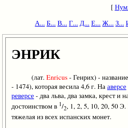
[
Нум
А...
Б...
В...
Г...
Д...
Е...
Ж...
З...
ЭНРИК
(лат.
Enricus
- Генрих) - названи
- 1474), которая весила 4,6 г. На
аверсе
реверсе
- два льва, два замка, крест и 
1
достоинством в
/
, 1, 2, 5, 10, 20, 50
2
тяжелая из всех испанских монет.