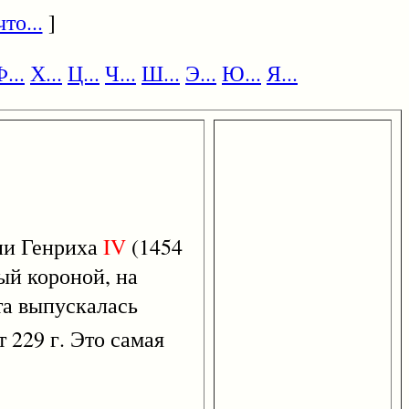
то...
]
...
Х...
Ц...
Ч...
Ш...
Э...
Ю...
Я...
ии Генриха
IV
(1454
ный короной, на
та выпускалась
т 229 г. Это самая