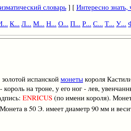
изматический словарь
] [
Интересно знать, ч
И...
К...
Л...
М...
Н...
О...
П...
Р...
С...
Т...
У...
Ф
е золотой испанской
монеты
короля Кастил
- король на троне, у его ног - лев, увенчан
надпись:
ENRICUS
(по имени короля). Моне
 Э. Монета в 50 Э. имеет диаметр 90 мм и веси