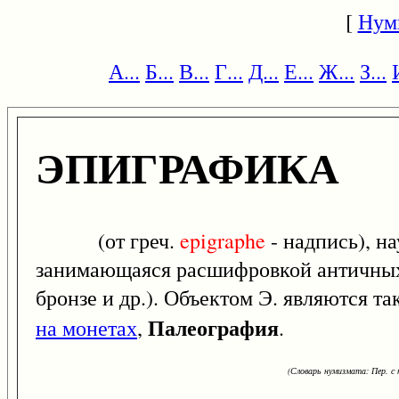
[
Нум
А...
Б...
В...
Г...
Д...
Е...
Ж...
З...
ЭПИГРАФИКА
(от греч.
epigraphe
- надпись), на
занимающаяся расшифровкой античных 
бронзе и др.). Объектом Э. являются та
Палеография
на монетах
,
.
(Словарь нумизмата: Пер. с н