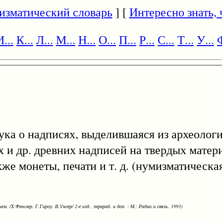
изматический словарь
] [
Интересно знать, ч
И...
К...
Л...
М...
Н...
О...
П...
Р...
С...
Т...
У...
Ф
ука о надписях, выделившаяся из археологи
и др. древних надписей на твердых матери
кже монеты, печати и т. д. (нумизматическа
ем. /Х.Фенглер, Г.Гироу, В.Унгер/ 2-е изд., перераб. и доп. - М.: Радио и связь, 1993)