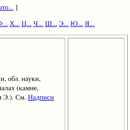
то...
]
...
Х...
Ц...
Ч...
Ш...
Э...
Ю...
Я...
и, обл. науки,
алах (камне,
я Э.). См.
Надписи