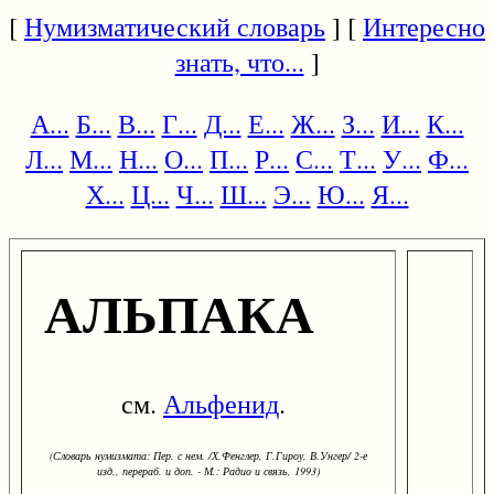
[
Нумизматический словарь
] [
Интересно
знать, что...
]
А...
Б...
В...
Г...
Д...
Е...
Ж...
З...
И...
К...
Л...
М...
Н...
О...
П...
Р...
С...
Т...
У...
Ф...
Х...
Ц...
Ч...
Ш...
Э...
Ю...
Я...
АЛЬПАКА
см.
Альфенид
.
(Словарь нумизмата: Пер. с нем. /Х.Фенглер, Г.Гироу, В.Унгер/ 2-е
изд., перераб. и доп. - М.: Радио и связь, 1993)