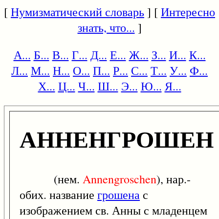
[
Нумизматический словарь
] [
Интересно
знать, что...
]
А...
Б...
В...
Г...
Д...
Е...
Ж...
З...
И...
К...
Л...
М...
Н...
О...
П...
Р...
С...
Т...
У...
Ф...
Х...
Ц...
Ч...
Ш...
Э...
Ю...
Я...
АННЕНГРОШЕН
(нем.
Annengroschen
), нар.-
обих. название
грошена
с
изображением св. Анны с младенцем