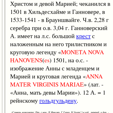
Христом и девой Марией; чеканился в
1501 в Хильдесхайме и Ганновере, в
1533-1541 - в Брауншвайге. Ч.в. 2,28 г
серебра при о.в. 3,04 г. Ганноверский
А. имеет на л.с. большой
крест
с
наложенным на него трилистником и
круговую легенду «
MONETA
NOVA
HANOVENS
(
es
) 1501, на о.с. -
изображение Анны с младенцем и
Марией и круговая легенда «
ANNA
MATER
VIRGINIS
MARIAE
» (лат. -
«Анна, мать девы Марии»). 12 А. = 1
рейнскому
гольдгульдену
.
(Словарь нумизмата: Пер. с нем. /Х.Фенглер, Г.Гироу, В.Унгер/ 2-е изд., перераб. и доп. -