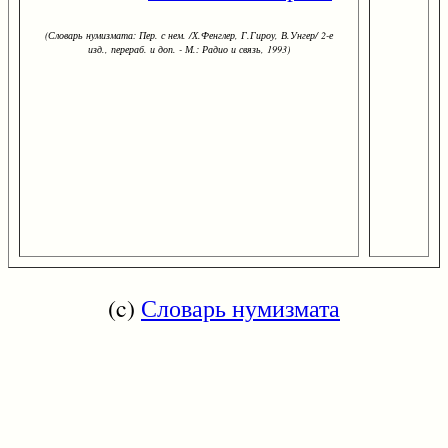
(Словарь нумизмата: Пер. с нем. /Х.Фенглер, Г.Гироу, В.Унгер/ 2-е
изд., перераб. и доп. - М.: Радио и связь, 1993)
(c)
Словарь нумизмата