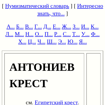
[
Нумизматический словарь
] [
Интересно
знать, что...
]
А...
Б...
В...
Г...
Д...
Е...
Ж...
З...
И...
К...
Л...
М...
Н...
О...
П...
Р...
С...
Т...
У...
Ф...
Х...
Ц...
Ч...
Ш...
Э...
Ю...
Я...
АНТОНИЕВ
КРЕСТ
см.
Египетский крест
.