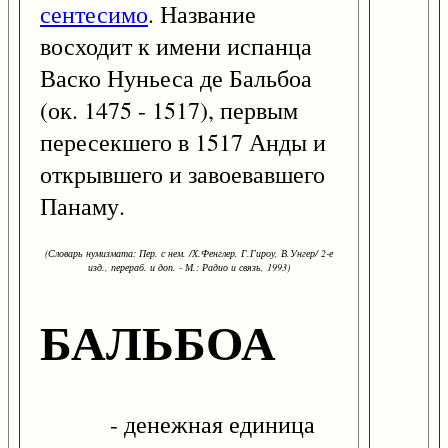
сентесимо
. Название
восходит к имени испанца
Васко Нуньеса де Бальбоа
(ок. 1475 - 1517), первым
пересекшего в 1517 Анды и
открывшего и завоевавшего
Панаму.
(Словарь нумизмата: Пер. с нем. /Х.Фенглер, Г.Гироу, В.Унгер/ 2-е
изд., перераб. и доп. - М.: Радио и связь, 1993)
БАЛЬБОА
- денежная единица