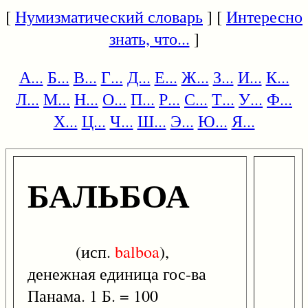
[
Нумизматический словарь
] [
Интересно
знать, что...
]
А...
Б...
В...
Г...
Д...
Е...
Ж...
З...
И...
К...
Л...
М...
Н...
О...
П...
Р...
С...
Т...
У...
Ф...
Х...
Ц...
Ч...
Ш...
Э...
Ю...
Я...
БАЛЬБОА
(исп.
balboa
),
денежная единица гос-ва
Панама. 1 Б. = 100