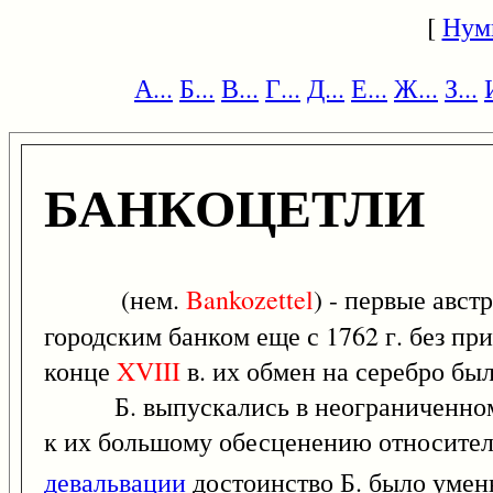
[
Нум
А...
Б...
В...
Г...
Д...
Е...
Ж...
З...
БАНКОЦЕТЛИ
(нем.
Bankozettel
) - первые авс
городским банком еще с 1762 г. без п
конце
XVIII
в. их обмен на серебро бы
Б. выпускались в неограниченном ко
к их большому обесценению относитель
девальвации
достоинство Б. было уме