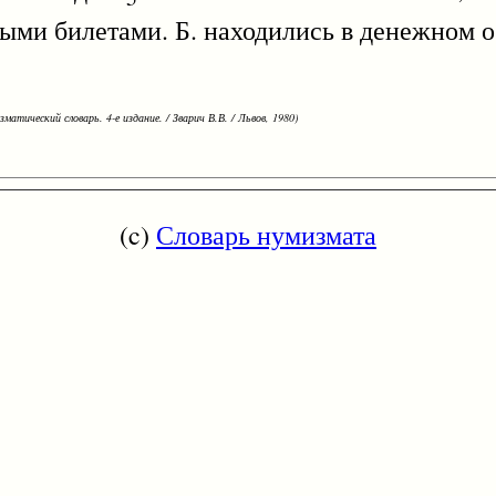
ми билетами. Б. находились в денежном 
зматический словарь. 4-е издание. / Зварич В.В. / Львов, 1980)
(c)
Словарь нумизмата