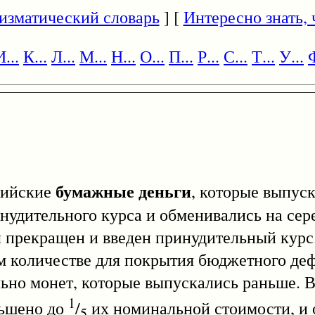
изматический словарь
] [
Интересно знать, ч
И...
К...
Л...
М...
Н...
О...
П...
Р...
С...
Т...
У...
Ф
бумажные деньги
трийские
, которые выпус
ринудительного курса и обменивались на се
л прекращен и введен принудительный курс
личестве для покрытия бюджетного дефи
но монет, которые выпускались раньше. В 
1
ньшено до
/
их номинальной стоимости, и
5