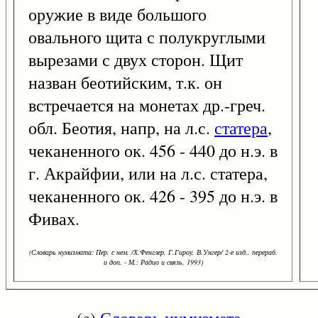
оружие в виде большого
овального щита с полукруглыми
вырезами с двух сторон. Щит
назван беотийским, т.к. он
встречается на монетах др.-греч.
обл. Беотия, напр, на л.с.
статера
,
чеканенного ок. 456 - 440 до н.э. в
г. Акрайфии, или на л.с. статера,
чеканенного ок. 426 - 395 до н.э. в
Фивах.
(Словарь нумизмата: Пер. с нем. /Х.Фенглер, Г.Гироу, В.Унгер/ 2-е изд., перераб.
и доп. - М.: Радио и связь, 1993)