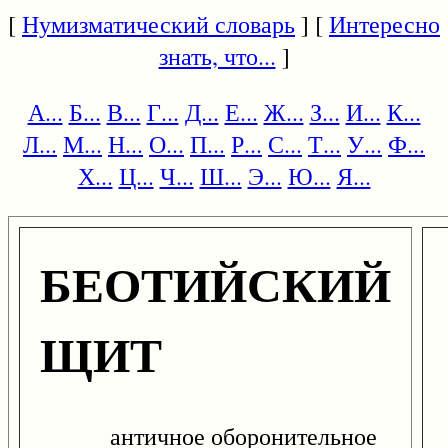
[
Нумизматический словарь
] [
Интересно
знать, что...
]
А...
Б...
В...
Г...
Д...
Е...
Ж...
З...
И...
К...
Л...
М...
Н...
О...
П...
Р...
С...
Т...
У...
Ф...
Х...
Ц...
Ч...
Ш...
Э...
Ю...
Я...
БЕОТИЙСКИЙ
ЩИТ
античное оборонительное