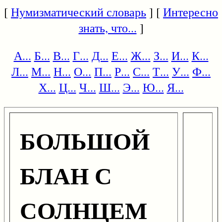
[
Нумизматический словарь
] [
Интересно
знать, что...
]
А...
Б...
В...
Г...
Д...
Е...
Ж...
З...
И...
К...
Л...
М...
Н...
О...
П...
Р...
С...
Т...
У...
Ф...
Х...
Ц...
Ч...
Ш...
Э...
Ю...
Я...
БОЛЬШОЙ
БЛАН С
СОЛНЦЕМ