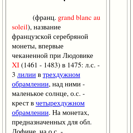
(франц.
grand
blanc
au
soleil
), название
французской серебряной
монеты, впервые
чеканенной при Людовике
XI
(1461 - 1483) в 1475: л.с. -
3
лилии
в
трехдужном
обрамлении
, над ними -
маленькое солнце, о.с. -
крест в
четырехдужном
обрамлении
. На монетах,
предназначенных для обл.
Дофине, на о.с. -