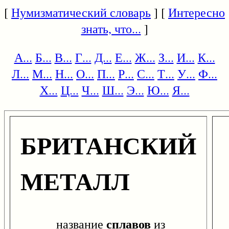
[
Нумизматический словарь
] [
Интересно
знать, что...
]
А...
Б...
В...
Г...
Д...
Е...
Ж...
З...
И...
К...
Л...
М...
Н...
О...
П...
Р...
С...
Т...
У...
Ф...
Х...
Ц...
Ч...
Ш...
Э...
Ю...
Я...
БРИТАНСКИЙ
МЕТАЛЛ
сплавов
название
из