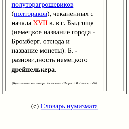
полуторагрошевиков
(
полтораков
), чеканенных с
начала
XVII
в. в г. Быдгоще
(немецкое название города -
Бромберг, отсюда и
название монеты). Б. -
разновидность немецкого
дрейпелькера
.
(Нумизматический словарь. 4-е издание. / Зварич В.В. / Львов, 1980)
(c)
Словарь нумизмата