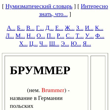
[
Нумизматический словарь
] [
Интересно
знать, что...
]
А...
Б...
В...
Г...
Д...
Е...
Ж...
З...
И...
К...
Л...
М...
Н...
О...
П...
Р...
С...
Т...
У...
Ф...
Х...
Ц...
Ч...
Ш...
Э...
Ю...
Я...
БРУММЕР
(нем.
Brummer
) -
название в Германии
польских