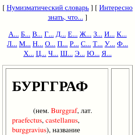
[
Нумизматический словарь
] [
Интересно
знать, что...
]
А...
Б...
В...
Г...
Д...
Е...
Ж...
З...
И...
К...
Л...
М...
Н...
О...
П...
Р...
С...
Т...
У...
Ф...
Х...
Ц...
Ч...
Ш...
Э...
Ю...
Я...
БУРГГРАФ
(нем.
Burggraf
, лат.
praefectus
,
castellanus
,
burggravius
), название