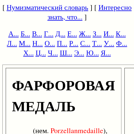
[
Нумизматический словарь
] [
Интересно
знать, что...
]
А...
Б...
В...
Г...
Д...
Е...
Ж...
З...
И...
К...
Л...
М...
Н...
О...
П...
Р...
С...
Т...
У...
Ф...
Х...
Ц...
Ч...
Ш...
Э...
Ю...
Я...
ФАРФОРОВАЯ
МЕДАЛЬ
(нем.
Porzellanmedaille
),