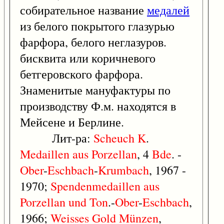
собирательное название
медалей
из белого покрытого глазурью
фарфора, белого неглазуров.
бисквита или коричневого
бетгеровского фарфора.
Знаменитые мануфактуры по
производству Ф.м. находятся в
Мейсене и Берлине.
Лит-ра:
Scheuch
K
.
Medaillen
aus
Porzellan
, 4
Bde
. -
Ober
-
Eschbach
-
Krumbach
, 1967 -
1970;
Spendenmedaillen
aus
Porzellan
und
Ton
.-
Ober
-
Eschbach
,
1966;
Weisses
Gold
Münzen
,