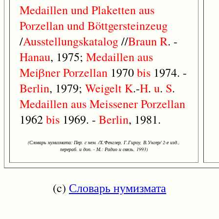
Medaillen
und
Plaketten
aus
Porzellan
und
Böttgersteinzeug
/
Ausstellungskatalog
//
Braun
R
. -
Hanau
, 1975;
Medaillen
aus
Meiβner
Porzellan
1970
bis
1974. -
Berlin
, 1979;
Weigelt
K
.-
H
.
u
.
S
.
Medaillen
aus
Meissener
Porzellan
1962
bis
1969. -
Berlin
, 1981.
(Словарь нумизмата: Пер. с нем. /Х.Фенглер, Г.Гироу, В.Унгер/ 2-е изд.,
перераб. и доп. - М.: Радио и связь, 1993)
(c)
Словарь нумизмата