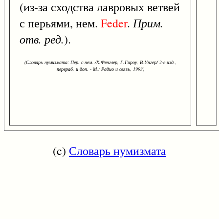
(из-за сходства лавровых ветвей
Прим.
с перьями, нем.
Feder
.
отв. ред.
).
(Словарь нумизмата: Пер. с нем. /Х.Фенглер, Г.Гироу, В.Унгер/ 2-е изд.,
перераб. и доп. - М.: Радио и связь, 1993)
(c)
Словарь нумизмата