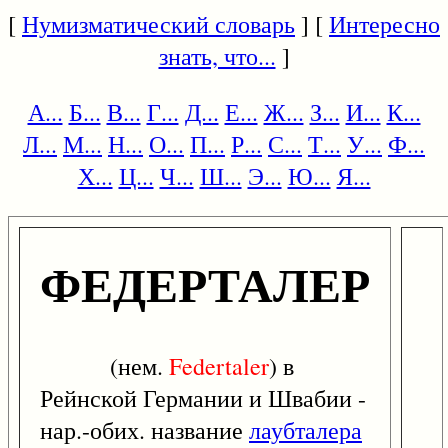
[
Нумизматический словарь
] [
Интересно
знать, что...
]
А...
Б...
В...
Г...
Д...
Е...
Ж...
З...
И...
К...
Л...
М...
Н...
О...
П...
Р...
С...
Т...
У...
Ф...
Х...
Ц...
Ч...
Ш...
Э...
Ю...
Я...
ФЕДЕРТАЛЕР
(нем.
Federtaler
) в
Рейнской Германии и Швабии -
нар.-обих. название
лаубталера