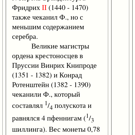
Фридрих
II
(1440 - 1470)
также чеканил Ф., но с
меньшим содержанием
серебра.
Великие магистры
ордена крестоносцев в
Пруссии Винрих Книпроде
(1351 - 1382) и Конрад
Ротенштейн (1382 - 1390)
чеканили Ф., который
1
составлял
/
полускота и
4
1
равнялся 4 пфеннигам (
/
3
шиллинга). Вес монеты 0,78