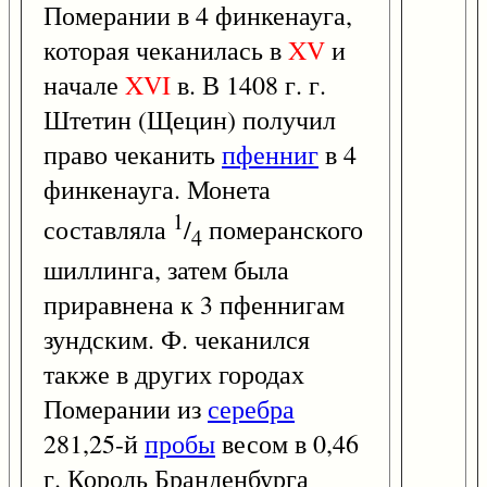
Померании в 4 финкенауга,
которая чеканилась в
XV
и
начале
XVI
в. В 1408 г. г.
Штетин (Щецин) получил
право чеканить
пфенниг
в 4
финкенауга. Монета
1
составляла
/
померанского
4
шиллинга, затем была
приравнена к 3 пфеннигам
зундским. Ф. чеканился
также в других городах
Померании из
серебра
281,25-й
пробы
весом в 0,46
г. Король Бранденбурга