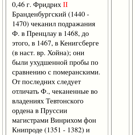
0,46 г. Фридрих
II
Бранденбургский (1440 -
1470) чеканил подражания
Ф. в Пренцлау в 1468, до
этого, в 1467, в Кенигсберге
(в наст. вр. Хойна); они
были ухудшенной пробы по
сравнению с померанскими.
От последних следует
отличать Ф., чеканенные во
владениях Тевтонского
ордена в Пруссии
магистрами Винрихом фон
Книпроде (1351 - 1382) и