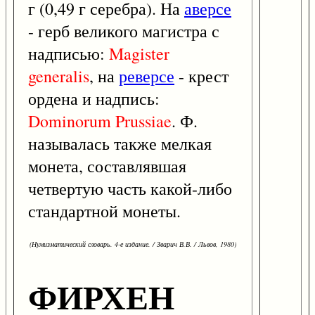
г (0,49 г серебра). На
аверсе
- герб великого магистра с
надписью:
Magister
generalis
, на
реверсе
- крест
ордена и надпись:
Dominorum
Prussiae
. Ф.
называлась также мелкая
монета, составлявшая
четвертую часть какой-либо
стандартной монеты.
(Нумизматический словарь. 4-е издание. / Зварич В.В. / Львов, 1980)
ФИРХЕН