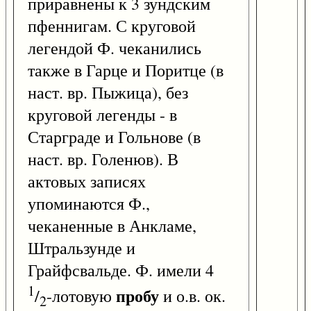
приравнены к 3 зундским
пфеннигам. С круговой
легендой Ф. чеканились
также в Гарце и Поритце (в
наст. вр. Пыжица), без
круговой легенды - в
Старграде и Гольнове (в
наст. вр. Голенюв). В
актовых записях
упоминаются Ф.,
чеканенные в Анкламе,
Штральзунде и
Грайфсвальде. Ф. имели 4
1
пробу
/
-лотовую
и о.в. ок.
2