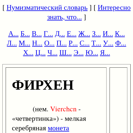
[
Нумизматический словарь
] [
Интересно
знать, что...
]
А...
Б...
В...
Г...
Д...
Е...
Ж...
З...
И...
К...
Л...
М...
Н...
О...
П...
Р...
С...
Т...
У...
Ф...
Х...
Ц...
Ч...
Ш...
Э...
Ю...
Я...
ФИРХЕН
(нем.
Vierchcn
-
«четвертинка») - мелкая
серебряная
монета