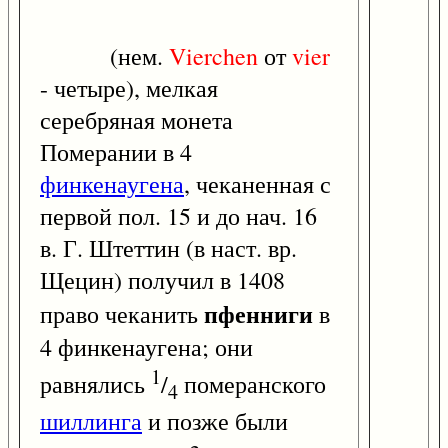
(нем.
Vierchen
от
vier
- четыре), мелкая
серебряная монета
Померании в 4
финкенаугена
, чеканенная с
первой пол. 15 и до нач. 16
в. Г. Штеттин (в наст. вр.
Щецин) получил в 1408
пфенниги
право чеканить
в
4 финкенаугена; они
1
равнялись
/
померанского
4
шиллинга
и позже были