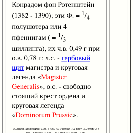
Конрадом фон Ротенштейн
1
(1382 - 1390); эти Ф. =
/
4
полушотера или 4
1
пфеннигам ( =
/
3
шиллинга), их ч.в. 0,49 г при
о.в. 0,78 г: л.с. -
гербовый
щит
магистра и круговая
легенда «
Magister
Generalis
», о.с. - свободно
стоящий крест ордена и
круговая легенда
«
Dominorum
Prussie
».
(Словарь нумизмата: Пер. с нем. /Х.Фенглер, Г.Гироу, В.Унгер/ 2-е
изд., перераб. и доп. - М.: Радио и связь, 1993)