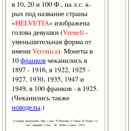
в 10, 20 и 100 Ф., на л.с. к-
рых под название страны
«
HELVETIA
» изображена
голова девушки (
Vreneli
-
уменьшительная форма от
имени
Veronica
). Монеты в
10
франков
чеканились в
1897 - 1916, в 1922, 1925 -
1927, 1930, 1935, 1947 и
1949, в 100 франков - в 1925.
(Чеканились также
новоделы
.)
(Словарь нумизмата: Пер. с нем. /Х.Фенглер, Г.Гироу, В.Унгер/ 2-е
изд., перераб. и доп. - М.: Радио и связь, 1993)