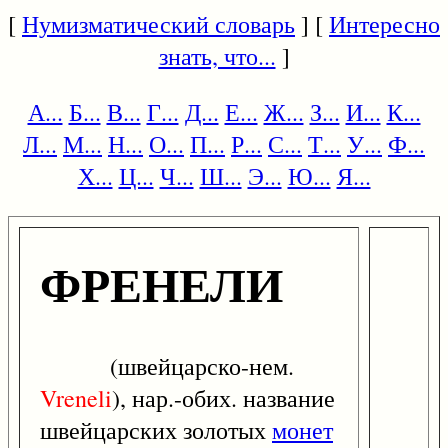
[
Нумизматический словарь
] [
Интересно
знать, что...
]
А...
Б...
В...
Г...
Д...
Е...
Ж...
З...
И...
К...
Л...
М...
Н...
О...
П...
Р...
С...
Т...
У...
Ф...
Х...
Ц...
Ч...
Ш...
Э...
Ю...
Я...
ФРЕНЕЛИ
(швейцарско-нем.
Vreneli
), нар.-обих. название
швейцарских золотых
монет