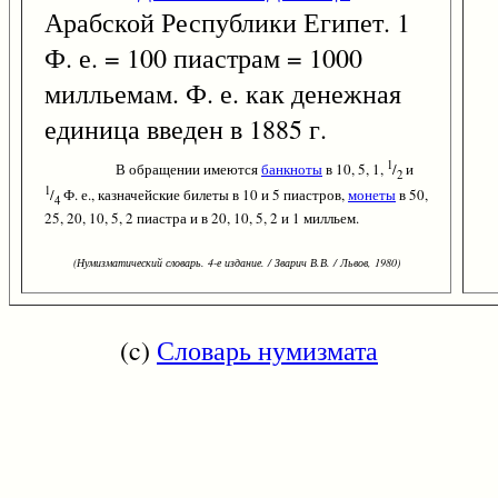
Арабской Республики Египет. 1
Ф. е. = 100 пиастрам = 1000
милльемам. Ф. е. как денежная
единица введен в 1885 г.
1
В обращении имеются
банкноты
в 10, 5, 1,
/
и
2
1
/
Ф. е., казначейские билеты в 10 и 5 пиастров,
монеты
в 50,
4
25, 20, 10, 5, 2 пиастра и в 20, 10, 5, 2 и 1 милльем.
(Нумизматический словарь. 4-е издание. / Зварич В.В. / Львов, 1980)
(c)
Словарь нумизмата