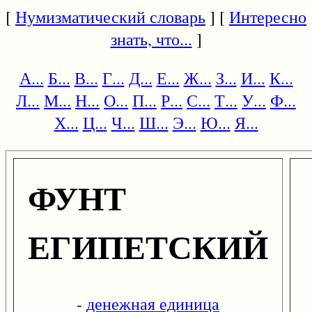
[
Нумизматический словарь
] [
Интересно
знать, что...
]
А...
Б...
В...
Г...
Д...
Е...
Ж...
З...
И...
К...
Л...
М...
Н...
О...
П...
Р...
С...
Т...
У...
Ф...
Х...
Ц...
Ч...
Ш...
Э...
Ю...
Я...
ФУНТ
ЕГИПЕТСКИЙ
-
денежная единица