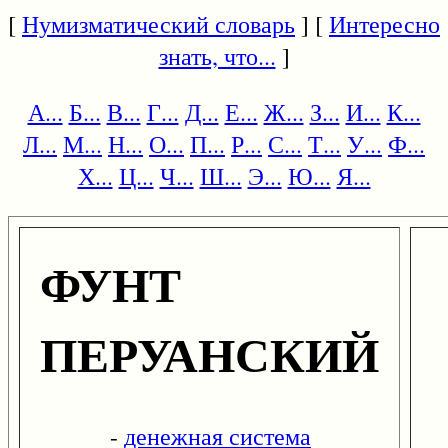
[
Нумизматический словарь
] [
Интересно
знать, что...
]
А...
Б...
В...
Г...
Д...
Е...
Ж...
З...
И...
К...
Л...
М...
Н...
О...
П...
Р...
С...
Т...
У...
Ф...
Х...
Ц...
Ч...
Ш...
Э...
Ю...
Я...
ФУНТ
ПЕРУАНСКИЙ
-
денежная система