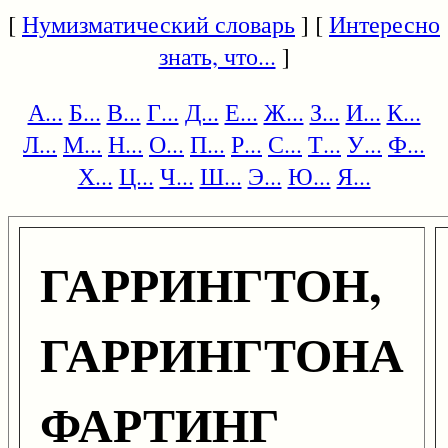
[
Нумизматический словарь
] [
Интересно
знать, что...
]
А...
Б...
В...
Г...
Д...
Е...
Ж...
З...
И...
К...
Л...
М...
Н...
О...
П...
Р...
С...
Т...
У...
Ф...
Х...
Ц...
Ч...
Ш...
Э...
Ю...
Я...
ГАРРИНГТОН,
ГАРРИНГТОНА
ФАРТИНГ