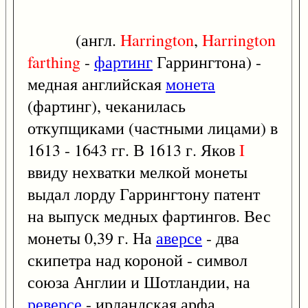
(англ.
Harrington
,
Harrington
farthing
-
фартинг
Гаррингтона) -
медная английская
монета
(фартинг), чеканилась
откупщиками (частными лицами) в
1613 - 1643 гг. В 1613 г. Яков
I
ввиду нехватки мелкой монеты
выдал лорду Гаррингтону патент
на выпуск медных фартингов. Вес
монеты 0,39 г. На
аверсе
- два
скипетра над короной - символ
союза Англии и Шотландии, на
реверсе
- ирландская арфа,