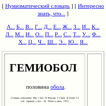
[
Нумизматический словарь
] [
Интересно
знать, что...
]
А...
Б...
В...
Г...
Д...
Е...
Ж...
З...
И...
К...
Л...
М...
Н...
О...
П...
Р...
С...
Т...
У...
Ф...
Х...
Ц...
Ч...
Ш...
Э...
Ю...
Я...
ГЕМИОБОЛ
половина
обола
.
(Словарь нумизмата: Пер. с нем. /Х.Фенглер, Г.Гироу, В.Унгер/ 2-е
изд., перераб. и доп. - М.: Радио и связь, 1993)