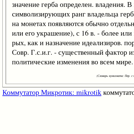
значение герба определен. владения. В
символизирующих ранг владельца герба,
на монетах появляются обычно отдель
или его украшение), с 16 в. - более и
рых, как и назначение идеализиров. п
Совр. Г.с.и.г. - существенный фактор 
политические изменения во всем мире.
(Словарь нумизмата: Пер. с н
Коммутатор Микротик: mikrotik
коммутат