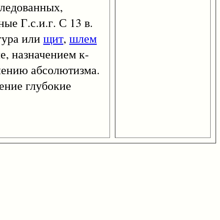
следованных,
е Г.с.и.г. С 13 в.
гура или
щит
,
шлем
е, назначением к-
влению абсолютизма.
жение глубокие