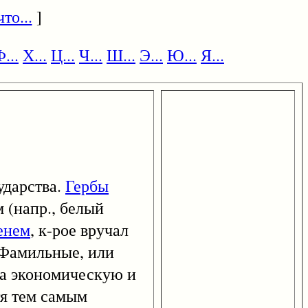
то...
]
...
Х...
Ц...
Ч...
Ш...
Э...
Ю...
Я...
ударства.
Гербы
 (напр., белый
енем
, к-рое вручал
 Фамильные, или
ма экономическую и
тя тем самым