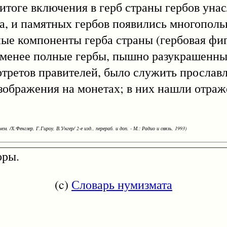
 итоге включения в герб страны гербов уна
 и памятных гербов появились многопольны
ные компоненты герба страны (гербовая фи
ли менее полные гербы, пышно разукрашенны
ортретов правителей, было служить просла
изображения на монетах; в них нашли отра
ем. /Х.Фенглер, Г.Гироу, В.Унгер/ 2-е изд., перераб. и доп. - М.: Радио и связь, 1993)
оры.
(c)
Словарь нумизмата