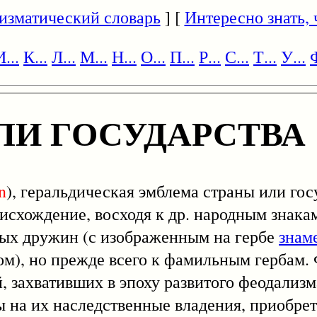
изматический словарь
] [
Интересно знать, ч
И...
К...
Л...
М...
Н...
О...
П...
Р...
С...
Т...
У...
Ф
ЛИ ГОСУДАРСТВА
n
), геральдическая эмблема страны или гос
исхождение, восходя к др. народным знакам
ных дружин (с изображенным на гербе
знам
ном), но прежде всего к фамильным гербам.
, захвативших в эпоху развитого феодализ
 на их наследственные владения, приобре