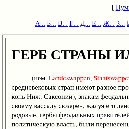
[
Нум
А...
Б...
В...
Г...
Д...
Е...
Ж...
З...
ГЕРБ СТРАНЫ И
(нем.
Landeswappen
,
Staatswappe
средневековых стран имеют разное про
конь Ниж. Саксонии), знакам феодаль
своему вассалу сюзерен, жалуя его ле
родовые, гербы феодальных правителей
политическую власть, были перенесены