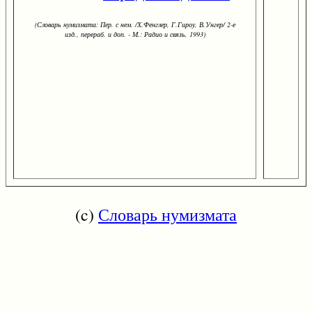
(Словарь нумизмата: Пер. с нем. /Х.Фенглер, Г.Гироу, В.Унгер/ 2-е
изд., перераб. и доп. - М.: Радио и связь, 1993)
(c)
Словарь нумизмата