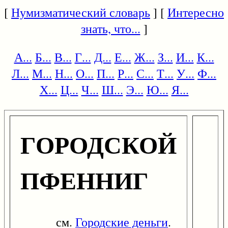
[
Нумизматический словарь
] [
Интересно
знать, что...
]
А...
Б...
В...
Г...
Д...
Е...
Ж...
З...
И...
К...
Л...
М...
Н...
О...
П...
Р...
С...
Т...
У...
Ф...
Х...
Ц...
Ч...
Ш...
Э...
Ю...
Я...
ГОРОДСКОЙ
ПФЕННИГ
см.
Городские деньги
.