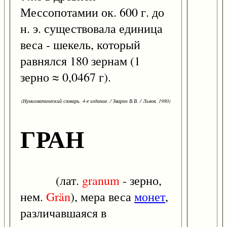
Мессопотамии ок. 600 г. до
н. э. существовала единица
веса - шекель, который
равнялся 180 зернам (1
зерно ≈ 0,0467 г).
(Нумизматический словарь. 4-е издание. / Зварич В.В. / Львов, 1980)
ГРАН
(лат.
granum
- зерно,
нем.
Grän
), мера веса
монет
,
различавшаяся в