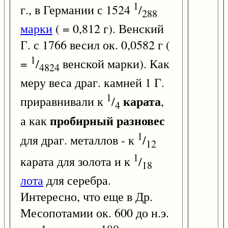
1
г., в Германии с 1524
/
288
марки
( = 0,812 г). Венский
Г. с 1766 весил ок. 0,0582 г (
1
=
/
венской марки). Как
4824
меру веса драг. камней 1 Г.
1
карата
приравнивали к
/
,
4
пробирный разновес
а как
1
для драг. металлов - к
/
12
1
карата для золота и к
/
18
лота
для серебра.
Интересно, что еще в Др.
Месопотамии ок. 600 до н.э.