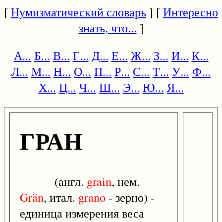
[
Нумизматический словарь
] [
Интересно
знать, что...
]
А...
Б...
В...
Г...
Д...
Е...
Ж...
З...
И...
К...
Л...
М...
Н...
О...
П...
Р...
С...
Т...
У...
Ф...
Х...
Ц...
Ч...
Ш...
Э...
Ю...
Я...
ГРАН
(англ.
grain
, нем.
Grän
, итал.
grano
- зерно) -
единица измерения веса