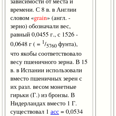
зависимости от места и
времени. С 8 в. в Англии
словом «
grain
» (англ. -
зерно) обозначали вес,
равный 0,0455 г., с 1526 -
1
0,0648 г ( =
/
фунта),
5760
что якобы соответствовало
весу пшеничного зерна. В 15
в. в Испании использовали
вместо пшеничных зерен с
их разл. весом монетные
гирьки (Г.) из бронзы. В
Нидерландах вместо 1 Г.
существовал 1
асс
= 0,0534