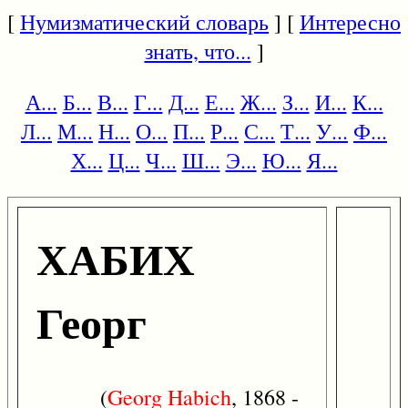
[
Нумизматический словарь
] [
Интересно
знать, что...
]
А...
Б...
В...
Г...
Д...
Е...
Ж...
З...
И...
К...
Л...
М...
Н...
О...
П...
Р...
С...
Т...
У...
Ф...
Х...
Ц...
Ч...
Ш...
Э...
Ю...
Я...
ХАБИХ
Георг
(
Georg
Habich
, 1868 -