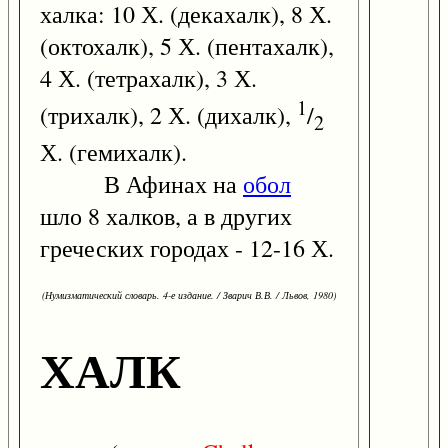
халка: 10 Х. (декахалк), 8 Х.
(октохалк), 5 Х. (пентахалк),
4 Х. (тетрахалк), 3 Х.
1
(трихалк), 2 Х. (дихалк),
/
2
Х. (гемихалк).
В Афинах на
обол
шло 8 халков, а в других
греческих городах - 12-16 Х.
(Нумизматический словарь. 4-е издание. / Зварич В.В. / Львов, 1980)
ХАЛК