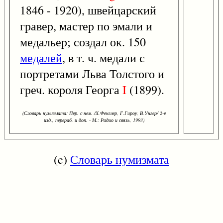
1846 - 1920), швейцарский
гравер, мастер по эмали и
медальер; создал ок. 150
медалей
, в т. ч. медали с
портретами Льва Толстого и
греч. короля Георга
I
(1899).
(Словарь нумизмата: Пер. с нем. /Х.Фенглер, Г.Гироу, В.Унгер/ 2-е
изд., перераб. и доп. - М.: Радио и связь, 1993)
(c)
Словарь нумизмата