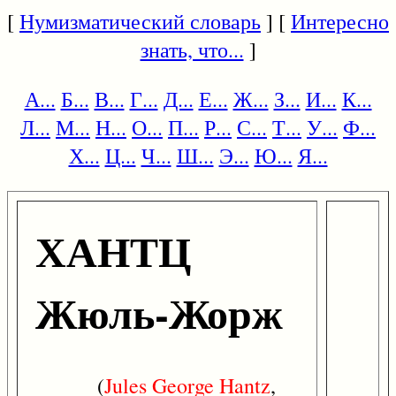
[
Нумизматический словарь
] [
Интересно
знать, что...
]
А...
Б...
В...
Г...
Д...
Е...
Ж...
З...
И...
К...
Л...
М...
Н...
О...
П...
Р...
С...
Т...
У...
Ф...
Х...
Ц...
Ч...
Ш...
Э...
Ю...
Я...
ХАНТЦ
Жюль-Жорж
(
Jules
George
Hantz
,