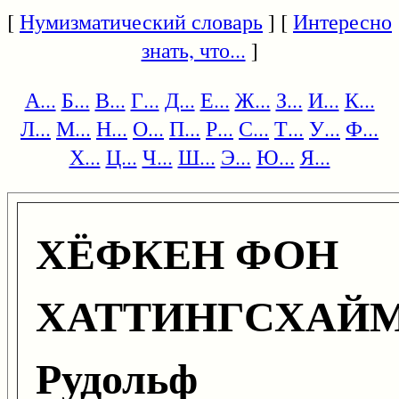
[
Нумизматический словарь
] [
Интересно
знать, что...
]
А...
Б...
В...
Г...
Д...
Е...
Ж...
З...
И...
К...
Л...
М...
Н...
О...
П...
Р...
С...
Т...
У...
Ф...
Х...
Ц...
Ч...
Ш...
Э...
Ю...
Я...
ХЁФКЕН ФОН
ХАТТИНГСХАЙ
Рудольф