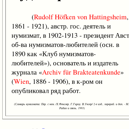
(
Rudolf
Höfken
von
Hattingsheim
,
1861 - 1921), австр. гос. деятель и
нумизмат, в 1902-1913 - президент Авст
об-ва нумизматов-любителей (осн. в
1890 как «Клуб нумизматов-
любителей»), основатель и издатель
журнала «
Archiv
für
Brakteatenkunde
»
(
Wien
, 1886 - 1906), в к-ром он
опубликовал ряд работ.
(Словарь нумизмата: Пер. с нем. /Х.Фенглер, Г.Гироу, В.Унгер/ 2-е изд., перераб. и доп. - М.
Радио и связь, 1993)