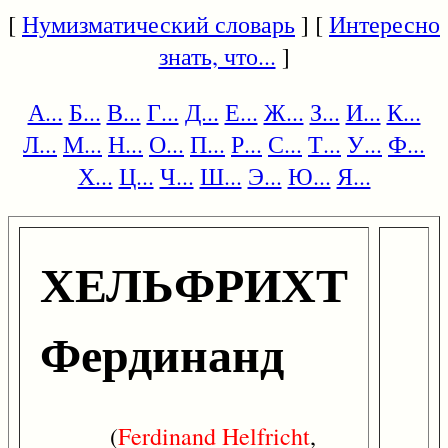
[
Нумизматический словарь
] [
Интересно
знать, что...
]
А...
Б...
В...
Г...
Д...
Е...
Ж...
З...
И...
К...
Л...
М...
Н...
О...
П...
Р...
С...
Т...
У...
Ф...
Х...
Ц...
Ч...
Ш...
Э...
Ю...
Я...
ХЕЛЬФРИХТ
Фердинанд
(
Ferdinand
Helfricht
,