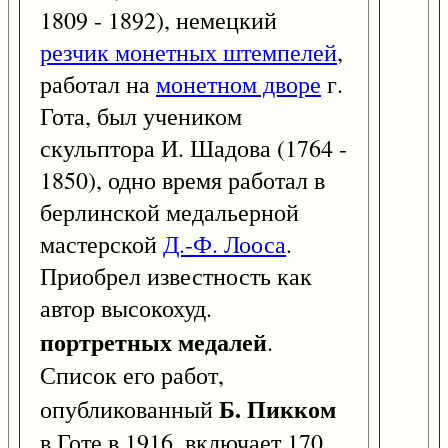
1809 - 1892), немецкий
резчик монетных штемпелей
,
работал на
монетном дворе
г.
Гота, был учеником
скульптора И. Шадова (1764 -
1850), одно время работал в
берлинской медальерной
мастерской
Д.-Ф. Лооса
.
Приобрел известность как
автор высокохуд.
портретных медалей
.
Список его работ,
Б. Пикком
опубликованный
в Готе в 1916, включает 170