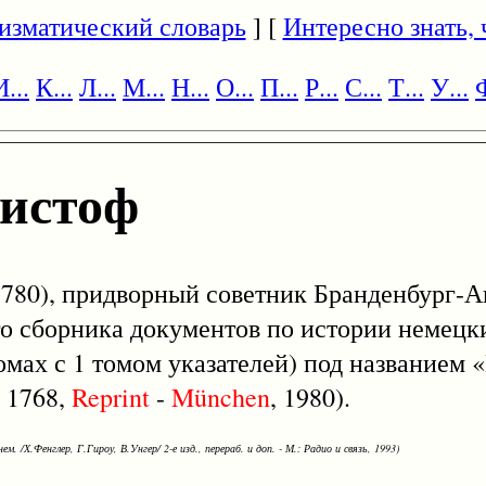
изматический словарь
] [
Интересно знать, ч
И...
К...
Л...
М...
Н...
О...
П...
Р...
С...
Т...
У...
Ф
истоф
 1780), придворный советник Бранденбург-А
о сборника документов по истории немецк
омах с 1 томом указателей) под названием «
- 1768,
Reprint
-
München
, 1980).
ем. /Х.Фенглер, Г.Гироу, В.Унгер/ 2-е изд., перераб. и доп. - М.: Радио и связь, 1993)