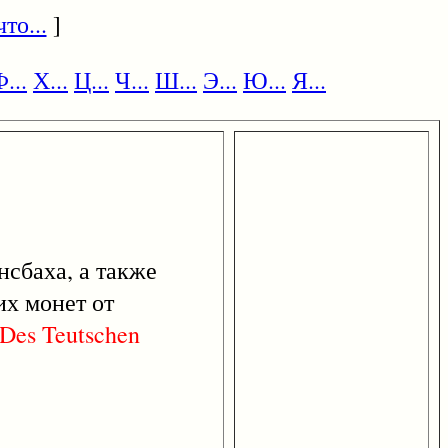
то...
]
...
Х...
Ц...
Ч...
Ш...
Э...
Ю...
Я...
нсбаха, а также
их монет от
Des
Teutschen