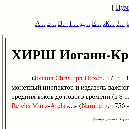
[
Нум
А...
Б...
В...
Г...
Д...
Е...
Ж...
З...
ХИРШ Иоганн-Кр
(
Johann
Christoph
Hirsch
, 1713 -
монетный инспектор и издатель важног
средних веков до нового времени (в 8 т
Reichs
Münz
-
Archiv
...» (
Nürnberg
, 1756 
(Словарь нумизмата: Пер. с н