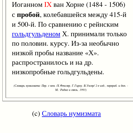
Иоганном
IX
ван Хорне (1484 - 1506)
пробой
с
, колебавшейся между 415-й
и 500-й. По сравнению с рейнским
гольдгульденом
Х. принимали только
по половин. курсу. Из-за необычно
низкой пробы название «Х».
распространилось и на др.
низкопробные гольдгульдены.
(Словарь нумизмата: Пер. с нем. /Х.Фенглер, Г.Гироу, В.Унгер/ 2-е изд., перераб. и доп. -
М.: Радио и связь, 1993)
(c)
Словарь нумизмата