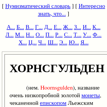
[
Нумизматический словарь
] [
Интересно
знать, что...
]
А...
Б...
В...
Г...
Д...
Е...
Ж...
З...
И...
К...
Л...
М...
Н...
О...
П...
Р...
С...
Т...
У...
Ф...
Х...
Ц...
Ч...
Ш...
Э...
Ю...
Я...
ХОРНСГУЛЬДЕН
(нем.
Hoornsgulden
), название
очень низкопробной золотой
монеты
,
чеканенной
епископом
Льежским