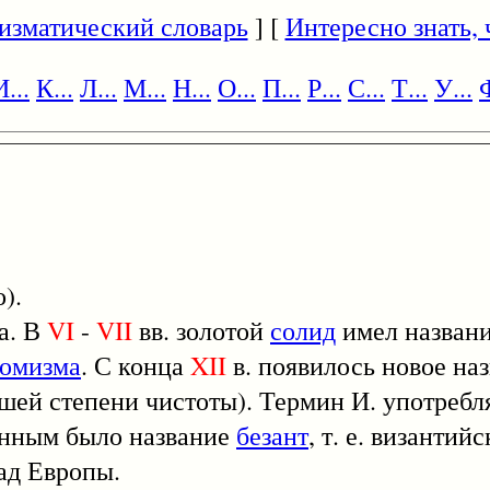
изматический словарь
] [
Интересно знать, ч
И...
К...
Л...
М...
Н...
О...
П...
Р...
С...
Т...
У...
Ф
).
а. В
VI
-
VII
вв. золотой
солид
имел назван
омизма
. С конца
XII
в. появилось новое на
ысшей степени чистоты). Термин И. употребл
енным было название
безант
, т. е. византий
ад Европы.