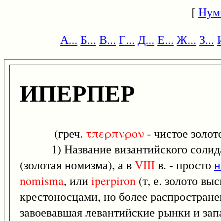
[
Нум
А...
Б...
В...
Г...
Д...
Е...
Ж...
З...
ИПЕРПЕР
(греч.
τπερπνρον
- чистое золото
1) Название византийского солид
(золотая номизма), а в
VIII
в. - просто
н
nomisma
, или
iperpiron
(т, е. золото в
крестоносцами, но более распростран
завоевавшая левантийские рынки и зап