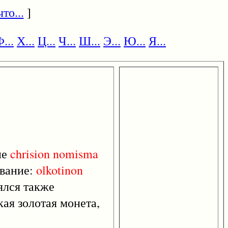
то...
]
...
Х...
Ц...
Ч...
Ш...
Э...
Ю...
Я...
ие
chrision
nomisma
звание:
olkotinon
ялся также
ская золотая монета,