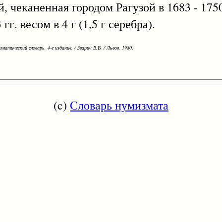
, чеканенная городом Рагузой в 1683 - 1750 
гг. весом в 4 г (1,5 г серебра).
зматический словарь. 4-е издание. / Зварич В.В. / Львов, 1980)
(c)
Словарь нумизмата