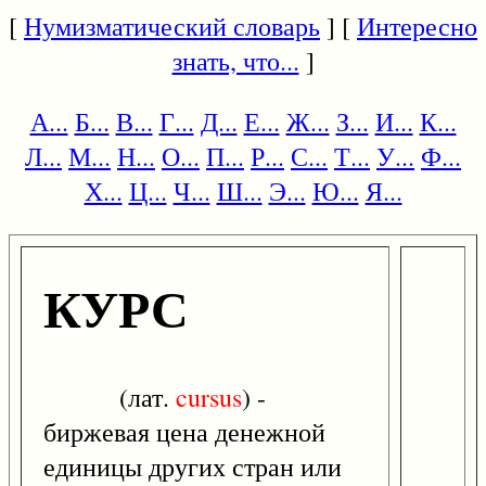
[
Нумизматический словарь
] [
Интересно
знать, что...
]
А...
Б...
В...
Г...
Д...
Е...
Ж...
З...
И...
К...
Л...
М...
Н...
О...
П...
Р...
С...
Т...
У...
Ф...
Х...
Ц...
Ч...
Ш...
Э...
Ю...
Я...
КУРС
(лат.
cursus
) -
биржевая цена денежной
единицы других стран или