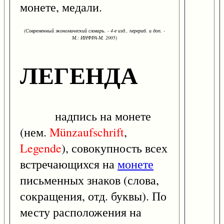
монете, медали.
(Современный экономический словарь. - 4-е изд., перераб. и доп. -
М.: ИНФРА-М, 2005)
ЛЕГЕНДА
надпись на монете
(нем.
Münzaufschrift
,
Legende
), совокупность всех
встречающихся на
монете
письменных знаков (слова,
сокращения, отд. буквы). По
месту расположения на