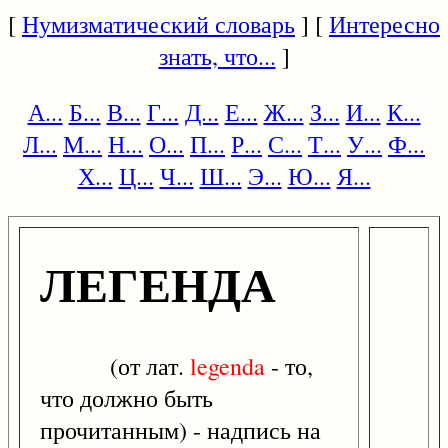
[
Нумизматический словарь
] [
Интересно
знать, что...
]
А...
Б...
В...
Г...
Д...
Е...
Ж...
З...
И...
К...
Л...
М...
Н...
О...
П...
Р...
С...
Т...
У...
Ф...
Х...
Ц...
Ч...
Ш...
Э...
Ю...
Я...
ЛЕГЕНДА
(от лат.
legenda
- то,
что должно быть
прочитанным) - надпись на