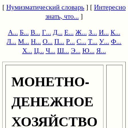
[
Нумизматический словарь
] [
Интересно
знать, что...
]
А...
Б...
В...
Г...
Д...
Е...
Ж...
З...
И...
К...
Л...
М...
Н...
О...
П...
Р...
С...
Т...
У...
Ф...
Х...
Ц...
Ч...
Ш...
Э...
Ю...
Я...
МОНЕТНО-
ДЕНЕЖНОЕ
ХОЗЯЙСТВО