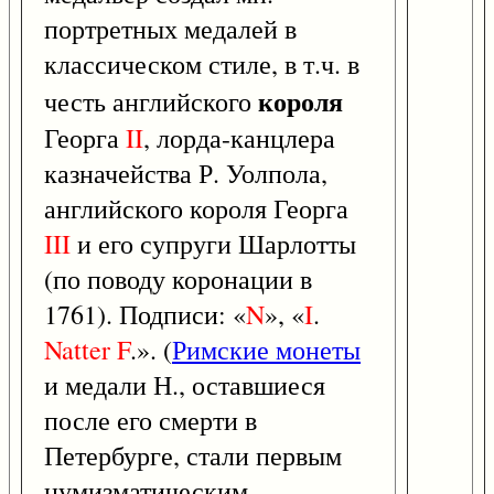
портретных медалей в
классическом стиле, в т.ч. в
короля
честь английского
Георга
II
, лорда-канцлера
казначейства Р. Уолпола,
английского короля Георга
III
и его супруги Шарлотты
(по поводу коронации в
1761). Подписи: «
N
», «
I
.
Natter
F
.». (
Римские монеты
и медали Н., оставшиеся
после его смерти в
Петербурге, стали первым
нумизматическим