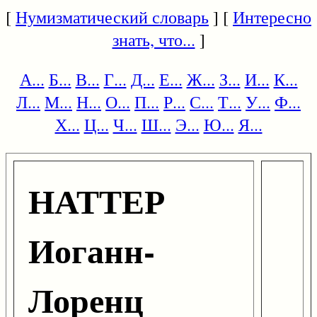
[
Нумизматический словарь
] [
Интересно
знать, что...
]
А...
Б...
В...
Г...
Д...
Е...
Ж...
З...
И...
К...
Л...
М...
Н...
О...
П...
Р...
С...
Т...
У...
Ф...
Х...
Ц...
Ч...
Ш...
Э...
Ю...
Я...
НАТТЕР
Иоганн-
Лоренц