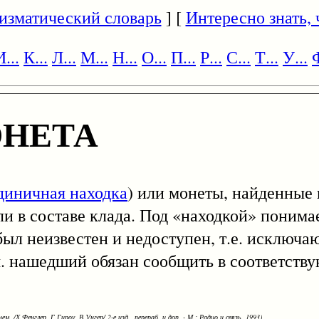
изматический словарь
] [
Интересно знать, ч
И...
К...
Л...
М...
Н...
О...
П...
Р...
С...
Т...
У...
Ф
ОНЕТА
диничная находка
) или монеты, найденные в
ли в составе клада. Под «находкой» понимае
ыл неизвестен и недоступен, т.е. исключа
.м. нашедший обязан сообщить в соответст
ем. /Х.Фенглер, Г.Гироу, В.Унгер/ 2-е изд., перераб. и доп. - М.: Радио и связь, 1993)