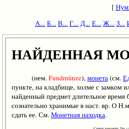
[
Нум
А...
Б...
В...
Г...
Д...
Е...
Ж...
З...
НАЙДЕННАЯ М
(нем.
Fundmünze
),
монета
(см.
Е
пункте, на кладбище, холме с замком и
найденный предмет длительное время б
сознательно хранимые в наст. вр. О Н
сдать ее. См.
Монетная находка
.
(Словарь нумизмата: Пер. с н