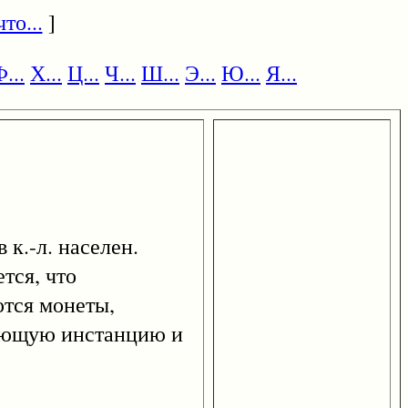
то...
]
...
Х...
Ц...
Ч...
Ш...
Э...
Ю...
Я...
 к.-л. населен.
тся, что
ются монеты,
вующую инстанцию и