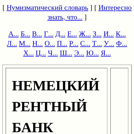
[
Нумизматический словарь
] [
Интересно
знать, что...
]
А...
Б...
В...
Г...
Д...
Е...
Ж...
З...
И...
К...
Л...
М...
Н...
О...
П...
Р...
С...
Т...
У...
Ф...
Х...
Ц...
Ч...
Ш...
Э...
Ю...
Я...
НЕМЕЦКИЙ
РЕНТНЫЙ
БАНК