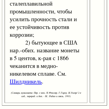
сталеплавильной
промышленности, чтобы
усилить прочность стали и
ее устойчивость против
коррозии;
2) бытующее в США
нар.-обих. название монеты
в 5 центов, к-рая с 1866
чеканится в медно-
никелевом сплаве. См.
Шилдникель
.
(Словарь нумизмата: Пер. с нем. /Х.Фенглер, Г.Гироу, В.Унгер/ 2-е
изд., перераб. и доп. - М.: Радио и связь, 1993)