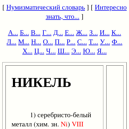
[
Нумизматический словарь
] [
Интересно
знать, что...
]
А...
Б...
В...
Г...
Д...
Е...
Ж...
З...
И...
К...
Л...
М...
Н...
О...
П...
Р...
С...
Т...
У...
Ф...
Х...
Ц...
Ч...
Ш...
Э...
Ю...
Я...
НИКЕЛЬ
1) серебристо-белый
металл (хим. зн.
Ni
)
VIII