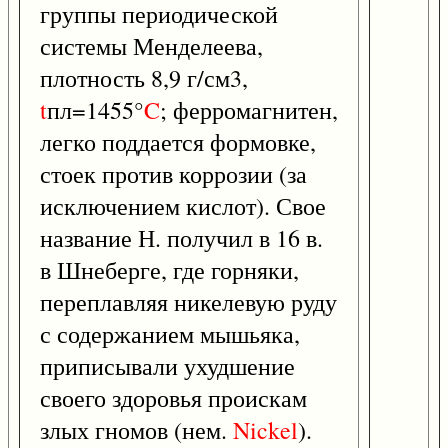
группы периодической
системы Менделеева,
плотность 8,9 г/см3,
t
пл=1455°
C
; ферромагнитен,
легко поддается формовке,
стоек против коррозии (за
исключением кислот). Свое
название Н. получил в 16 в.
в Шнеберге, где горняки,
переплавляя никелевую руду
с содержанием мышьяка,
приписывали ухудшение
своего здоровья проискам
злых гномов (нем.
Nickel
).