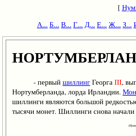
[
Нум
А...
Б...
В...
Г...
Д...
Е...
Ж...
З...
НОРТУМБЕРЛА
- первый
шиллинг
Георга
III
, вы
Нортумберланда, лорда Ирландии.
Мон
шиллинги являются большой редкостью, 
тысячи монет. Шиллинги снова начали 
(Нуми