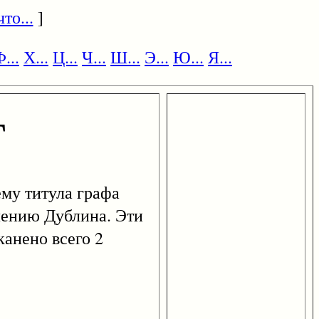
то...
]
...
Х...
Ц...
Ч...
Ш...
Э...
Ю...
Я...
Г
ему титула графа
лению Дублина. Эти
канено всего 2