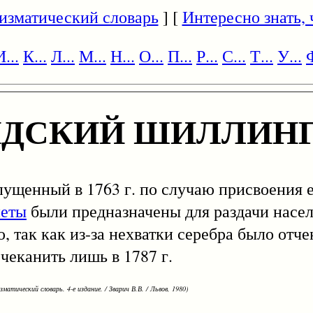
изматический словарь
] [
Интересно знать, ч
И...
К...
Л...
М...
Н...
О...
П...
Р...
С...
Т...
У...
Ф
НДСКИЙ ШИЛЛИН
пущенный в 1763 г. по случаю присвоения 
еты
были предназначены для раздачи насе
так как из-за нехватки серебра было отче
чеканить лишь в 1787 г.
зматический словарь. 4-е издание. / Зварич В.В. / Львов, 1980)