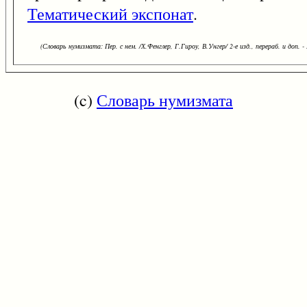
Тематический экспонат
.
(Словарь нумизмата: Пер. с нем. /Х.Фенглер, Г.Гироу, В.Унгер/ 2-е изд., перераб. и доп. -
(c)
Словарь нумизмата