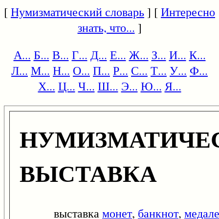
[
Нумизматический словарь
] [
Интересно
знать, что...
]
А...
Б...
В...
Г...
Д...
Е...
Ж...
З...
И...
К...
Л...
М...
Н...
О...
П...
Р...
С...
Т...
У...
Ф...
Х...
Ц...
Ч...
Ш...
Э...
Ю...
Я...
НУМИЗМАТИЧЕ
ВЫСТАВКА
выставка
монет
,
банкнот
,
медал