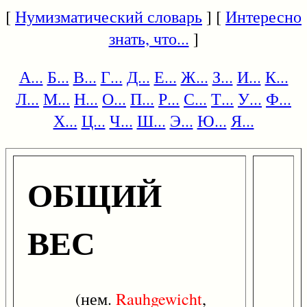
[
Нумизматический словарь
] [
Интересно
знать, что...
]
А...
Б...
В...
Г...
Д...
Е...
Ж...
З...
И...
К...
Л...
М...
Н...
О...
П...
Р...
С...
Т...
У...
Ф...
Х...
Ц...
Ч...
Ш...
Э...
Ю...
Я...
ОБЩИЙ
ВЕС
(нем.
Rauhgewicht
,