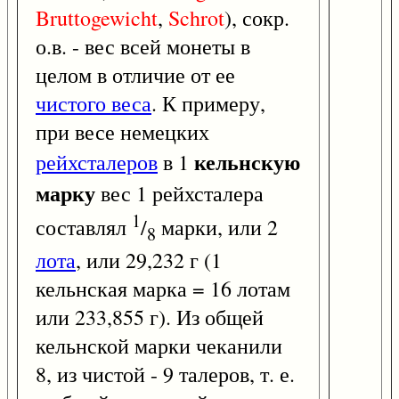
Bruttogewicht
,
Schrot
), сокр.
о.в. - вес всей монеты в
целом в отличие от ее
чистого веса
. К примеру,
при весе немецких
кельнскую
рейхсталеров
в 1
марку
вес 1 рейхсталера
1
составлял
/
марки, или 2
8
лота
, или 29,232 г (1
кельнская марка = 16 лотам
или 233,855 г). Из общей
кельнской марки чеканили
8, из чистой - 9 талеров, т. е.