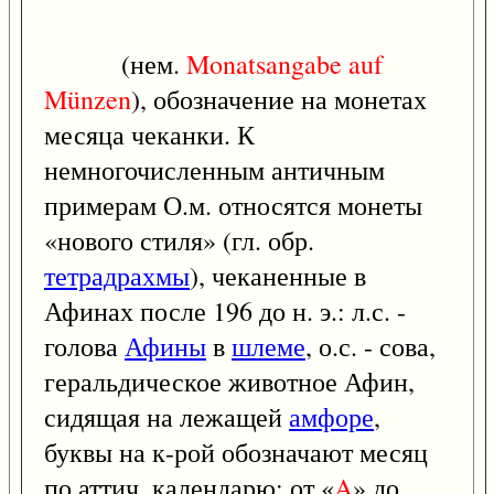
(нем.
Monatsangabe
auf
Münzen
), обозначение на монетах
месяца чеканки. К
немногочисленным античным
примерам О.м. относятся монеты
«нового стиля» (гл. обр.
тетрадрахмы
), чеканенные в
Афинах после 196 до н. э.: л.с. -
голова
Афины
в
шлеме
, о.с. - сова,
геральдическое животное Афин,
сидящая на лежащей
амфоре
,
буквы на к-рой обозначают месяц
по аттич. календарю: от «
A
» до