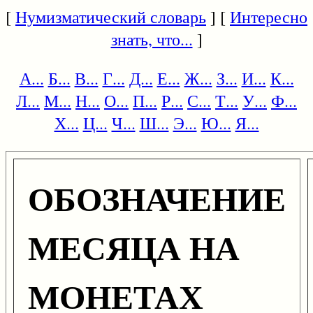
[
Нумизматический словарь
] [
Интересно
знать, что...
]
А...
Б...
В...
Г...
Д...
Е...
Ж...
З...
И...
К...
Л...
М...
Н...
О...
П...
Р...
С...
Т...
У...
Ф...
Х...
Ц...
Ч...
Ш...
Э...
Ю...
Я...
ОБОЗНАЧЕНИЕ
МЕСЯЦА НА
МОНЕТАХ