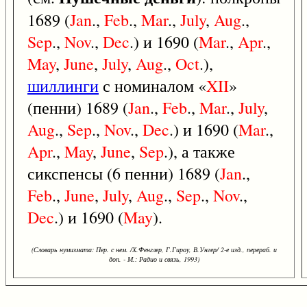
1689 (
Jan
.,
Feb
.,
Mar
.,
July
,
Aug
.,
Sep
.,
Nov
.,
Dec
.) и 1690 (
Mar
.,
Apr
.,
May
,
June
,
July
,
Aug
.,
Oct
.),
шиллинги
с номиналом «
XII
»
(пенни) 1689 (
Jan
.,
Feb
.,
Mar
.,
July
,
Aug
.,
Sep
.,
Nov
.,
Dec
.) и 1690 (
Mar
.,
Apr
.,
May
,
June
,
Sep
.), а также
сикспенсы (6 пенни) 1689 (
Jan
.,
Feb
.,
June
,
July
,
Aug
.,
Sep
.,
Nov
.,
Dec
.) и 1690 (
May
).
(Словарь нумизмата: Пер. с нем. /Х.Фенглер, Г.Гироу, В.Унгер/ 2-е изд., перераб. и
доп. - М.: Радио и связь, 1993)