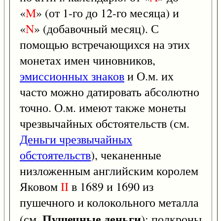
«
M
» (от 1-го до 12-го месяца) и
«
N
» (добавочный месяц). С
помощью встречающихся на этих
монетах имен чиновников,
эмиссионных знаков
и О.м. их
часто можно датировать абсолютно
точно. О.м. имеют также монеты
чрезвычайных обстоятельств (см.
Деньги чрезвычайных
обстоятельств
), чеканенные
низложенным английским королем
Яковом
II
в 1689 и 1690 из
пушечного и колокольного металла
Пушечные деньги
(см.
): полкроны