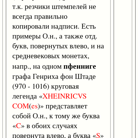
т.к. резчики штемпелей не
всегда правильно
копировали надписи. Есть
примеры О.н., а также отд.
букв, повернутых влево, и на
средневековых монетах,
пфенниге
напр., на одном
графа Генриха фон Штаде
(970 - 1016) круговая
легенда «
XHEINRICVS
COM
(
es
)» представляет
собой О.н., к тому же буква
«
C
» в обоих случаях
повернута влево, а буква «
S
»