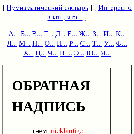
[
Нумизматический словарь
] [
Интересно
знать, что...
]
А...
Б...
В...
Г...
Д...
Е...
Ж...
З...
И...
К...
Л...
М...
Н...
О...
П...
Р...
С...
Т...
У...
Ф...
Х...
Ц...
Ч...
Ш...
Э...
Ю...
Я...
ОБРАТНАЯ
НАДПИСЬ
(нем.
rückläufige