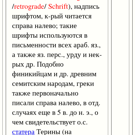
/
retrograde
/
Schrift
), надпись
шрифтом, к-рый читается
справа налево; такие
шрифты используются в
письменности всех араб. яз.,
а также яз. перс., урду и нек-
рых др. Подобно
финикийцам и др. древним
семитским народам, греки
также первоначально
писали справа налево, в отд.
случаях еще в 5 в. до н. э., о
чем свидетельствует о.с.
статера
Терины (на