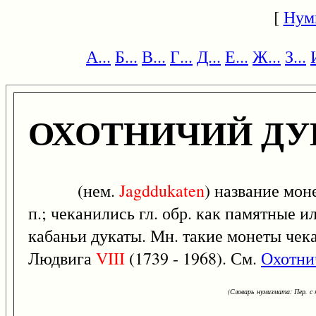
[
Нум
А...
Б...
В...
Г...
Д...
Е...
Ж...
З...
ОХОТНИЧИЙ ДУ
(нем.
Jagddukaten
) название мон
п.; чеканились гл. обр. как памятные 
кабаньи дукаты. Мн. такие монеты че
Людвига
VIII
(1739 - 1968). См.
Охотни
(Словарь нумизмата: Пер. с н