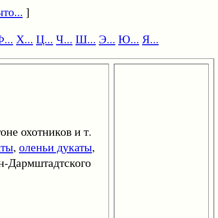
то...
]
...
Х...
Ц...
Ч...
Ш...
Э...
Ю...
Я...
оне охотников и т.
аты
,
оленьи дукаты
,
ен-Дармштадтского