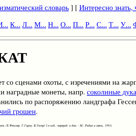
изматический словарь
] [
Интересно знать, ч
И...
К...
Л...
М...
Н...
О...
П...
Р...
С...
Т...
У...
Ф
КАТ
ет со сценами охоты, с изречениями на жарг
или наградные монеты, напр.
соколиные дук
канились по распоряжению ландграфа Гесс
чий грошен
.
ем. /Х.Фенглер, Г.Гироу, В.Унгер/ 2-е изд., перераб. и доп. - М.: Радио и связь, 1993)