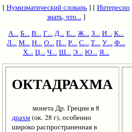
[
Нумизматический словарь
] [
Интересно
знать, что...
]
А...
Б...
В...
Г...
Д...
Е...
Ж...
З...
И...
К...
Л...
М...
Н...
О...
П...
Р...
С...
Т...
У...
Ф...
Х...
Ц...
Ч...
Ш...
Э...
Ю...
Я...
ОКТАДРАХМА
монета Др. Греции в 8
драхм
(ок. 28 г), особенно
широко распространенная в