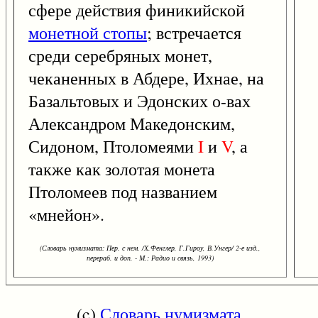
сфере действия финикийской
монетной стопы
; встречается
среди серебряных монет,
чеканенных в Абдере, Ихнае, на
Базальтовых и Эдонских о-вах
Александром Македонским,
Сидоном, Птоломеями
I
и
V
, а
также как золотая монета
Птоломеев под названием
«мнейон».
(Словарь нумизмата: Пер. с нем. /Х.Фенглер, Г.Гироу, В.Унгер/ 2-е изд.,
перераб. и доп. - М.: Радио и связь, 1993)
(c)
Словарь нумизмата