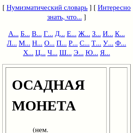
[
Нумизматический словарь
] [
Интересно
знать, что...
]
А...
Б...
В...
Г...
Д...
Е...
Ж...
З...
И...
К...
Л...
М...
Н...
О...
П...
Р...
С...
Т...
У...
Ф...
Х...
Ц...
Ч...
Ш...
Э...
Ю...
Я...
ОСАДНАЯ
МОНЕТА
(нем.