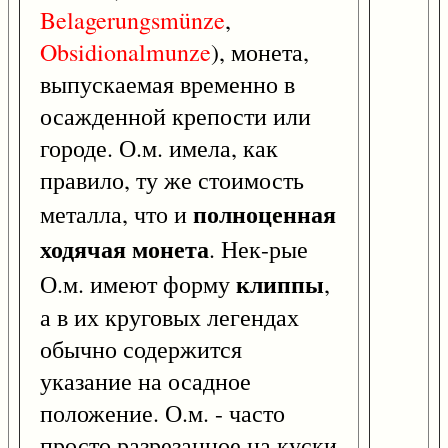
Belagerungsmünze
,
Obsidionalmunze
), монета,
выпускаемая временно в
осажденной крепости или
городе. О.м. имела, как
правило, ту же стоимость
полноценная
металла, что и
ходячая монета
. Нек-рые
клиппы
О.м. имеют форму
,
а в их круговых легендах
обычно содержится
указание на осадное
положение. О.м. - часто
просто разрезанное на куски