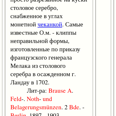
столовое серебро,
снабженное в углах
монетной
чеканкой
. Самые
известные О.м. - клиппы
неправильной формы,
изготовленные по приказу
французского генерала
Мелака из столового
серебра в осажденном г.
Ландау в 1702.
Лит-ра:
Brause
A
.
Feld
-.
Noth
-
und
Belagerungsmünzen
. 2
Bde
. -
Berlin
, 1897 - 1903.