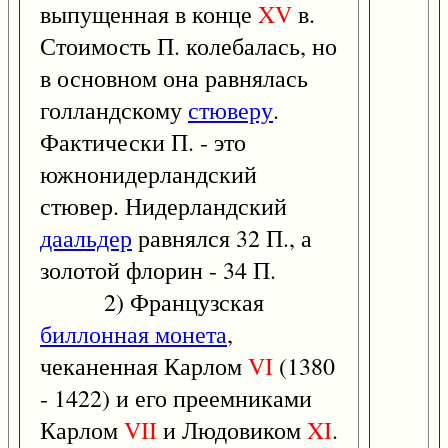
выпущенная в конце
XV
в.
Стоимость П. колебалась, но
в основном она равнялась
голландскому
стюверу
.
Фактически П. - это
южнонидерландский
стювер. Нидерландский
даальдер
равнялся 32 П., а
золотой флорин - 34 П.
2) Французская
биллонная монета
,
чеканенная Карлом
VI
(1380
- 1422) и его преемниками
Карлом
VII
и Людовиком
XI
.