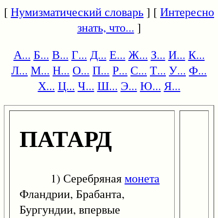
[
Нумизматический словарь
] [
Интересно
знать, что...
]
А...
Б...
В...
Г...
Д...
Е...
Ж...
З...
И...
К...
Л...
М...
Н...
О...
П...
Р...
С...
Т...
У...
Ф...
Х...
Ц...
Ч...
Ш...
Э...
Ю...
Я...
ПАТАРД
1) Серебряная
монета
Фландрии, Брабанта,
Бургундии, впервые