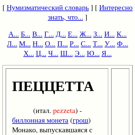
[
Нумизматический словарь
] [
Интересно
знать, что...
]
А...
Б...
В...
Г...
Д...
Е...
Ж...
З...
И...
К...
Л...
М...
Н...
О...
П...
Р...
С...
Т...
У...
Ф...
Х...
Ц...
Ч...
Ш...
Э...
Ю...
Я...
ПЕЦЦЕТТА
(итал.
pezzeta
) -
биллонная монета
(
грош
)
Монако, выпускавшаяся с