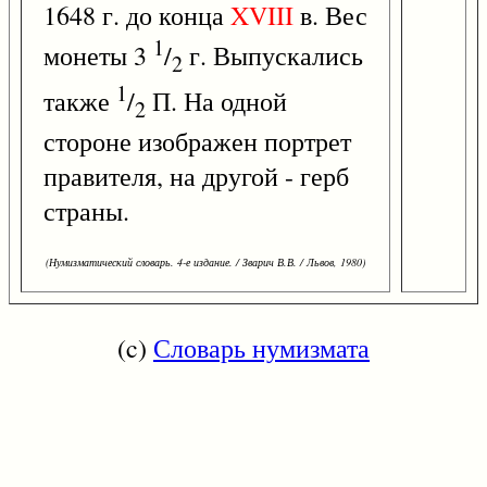
1648 г. до конца
XVIII
в. Вес
1
монеты 3
/
г. Выпускались
2
1
также
/
П. На одной
2
стороне изображен портрет
правителя, на другой - герб
страны.
(Нумизматический словарь. 4-е издание. / Зварич В.В. / Львов, 1980)
(c)
Словарь нумизмата